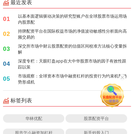
最近发表
以基本面逻辑驱动决策的研究型账户在全球股票市场运用场
01
内股票配
持牌配资平台在国际权益市场的净值波动敏感性分析面向高
02
频交易的
深交所市场中财云股票配资的估值区间校准方法核心变量拆
03
解
深度专栏：天眼盯盘app在大中华股票市场的因子有效性跟
04
踪以策
市场观察：全球资本市场中融资杠杆的投资行为约束机制趋
05
势形成机
标签列表
华林优配
股票配资平台
股市怎么融资加杠杆
新手炒股入门