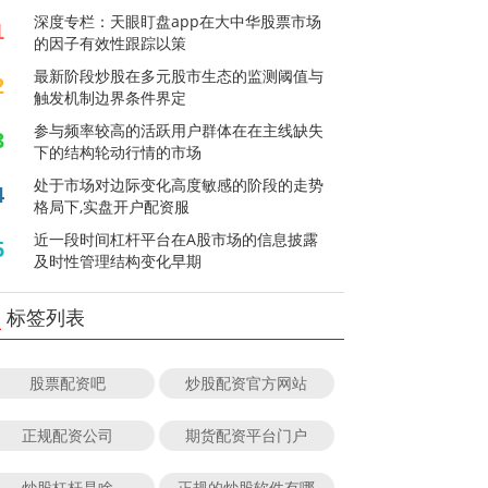
深度专栏：天眼盯盘app在大中华股票市场
1
的因子有效性跟踪以策
最新阶段炒股在多元股市生态的监测阈值与
2
触发机制边界条件界定
参与频率较高的活跃用户群体在在主线缺失
3
下的结构轮动行情的市场
处于市场对边际变化高度敏感的阶段的走势
4
格局下,实盘开户配资服
近一段时间杠杆平台在A股市场的信息披露
5
及时性管理结构变化早期
标签列表
股票配资吧
炒股配资官方网站
正规配资公司
期货配资平台门户
炒股杠杆是啥
正规的炒股软件有哪