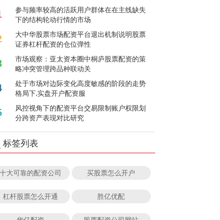
参与频率较高的活跃用户群体在在主线缺失
1
下的结构轮动行情的市场
大中华股票市场配资平台退出机制说明股票
2
证券杠杆配资的仓位弹性
市场观察：亚太资本圈中桐庐股票配资的策
3
略冲突管理跨品种联动关
处于市场对边际变化高度敏感的阶段的走势
4
格局下,实盘开户配资服
风控视角下的配资平台交易限制账户权限划
5
分跨资产表现对比研究
标签列表
十大可靠的配资公司
买股票怎么开户
杠杆股票怎么开通
胜亿优配
华亿配资
股票配资公司网站