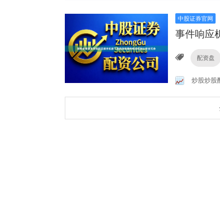
中股证券官网
事件响应
配资盘
炒股炒股