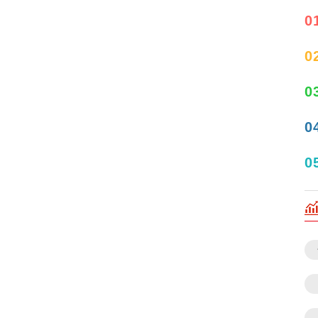
0
0
0
0
0