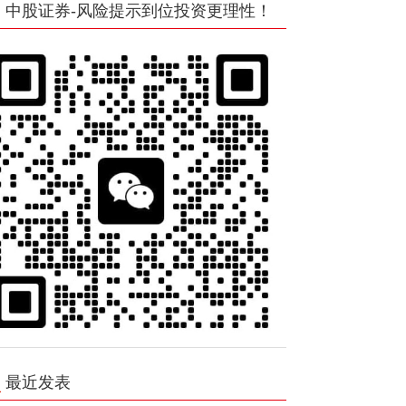
中股证券-风险提示到位投资更理性！
最近发表