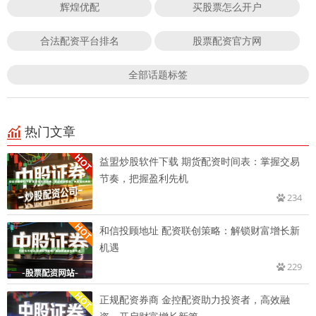
辉煌优配
买股票怎么开户
合法配资平台排名
股票配资官方网
全部话题标签
热门文章
益盟炒股软件下载 期货配资时间表：掌握交易
节奏，把握盈利先机
234
和信投顾地址 配资联创策略：解锁财富增长新
机遇
229
正规配资券商 金控配资助力投资者，高效融