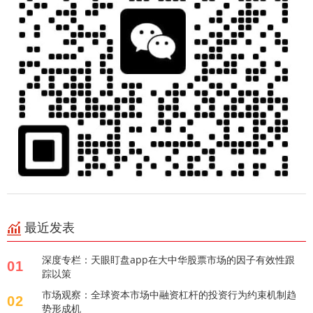
最近发表
深度专栏：天眼盯盘app在大中华股票市场的因子有效性跟
01
踪以策
市场观察：全球资本市场中融资杠杆的投资行为约束机制趋
02
势形成机