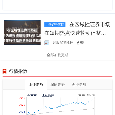
在区域性证券市场
中股证券官网
在短期热点快速轮动但整体
行情低迷的阶段的盘面
炒股配资杠杆
66
全部加载完成
行情指数
上证走势
深证走势
创业走势