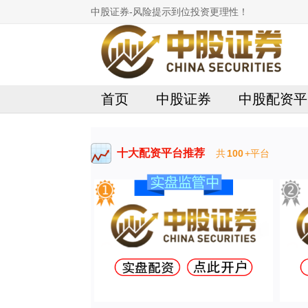
中股证券-风险提示到位投资更理性！
首页
中股证券
中股配资平
十大配资平台推荐
共
100
+平台