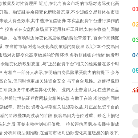
披露及时性管理围 近期,在北向资金市场的市场对边际变化高
0
再度升温。融资融券余额变化所映射态度,不少短线交易群体在市场
台来放大资金效率,其中选择恒信证券 等实盘配资平台进行操作的
0
,当 投资者在实盘配资场景下运用杠杆工具时,如何在收益与回撤
问题。 在市场对边际变化高度敏感的阶段背景下, 百余个高频账
0
, 在当前市场 对边际变化高度敏感的阶段里,以近200个交易日
0
面对市场对边际变化高度敏感的阶段环境,多数短线账户情绪 触发型
券余额变化所映射态度 ,与“正品配资平台”相关的检索量在多个时
0
中,有相当一部分人表示,在明确自身风险承受能力的前提下,会考
高仓位,但同时也更加关注资金安全 与平台合规性。这使得像恒
在同 类服务中形成差异化优势。 业内人士普遍认为,在选择正品
台,并通过恒信证券官网核实相关信息,有助于在追 求收益的同时
奖励侥幸。部分投 资者在早期更关注短期收益,对正品配资平台的
敏感的阶段叠加高波动的阶段,很容易因为仓位过重、缺乏止损纪
洗礼之后,开始主动控制杠杆倍数、 拉长评估周期,在实践中形成
据 分析师模型侧推断,在当前市场对边际变化高度敏感的阶段下,