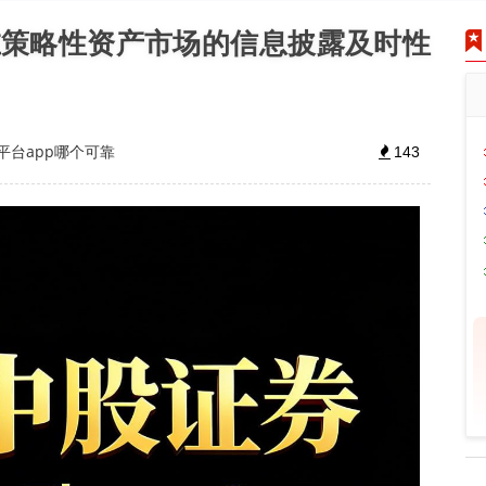
在策略性资产市场的信息披露及时性
平台app哪个可靠
143