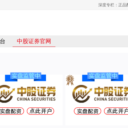
深度专栏：正品
台
中股证券官网