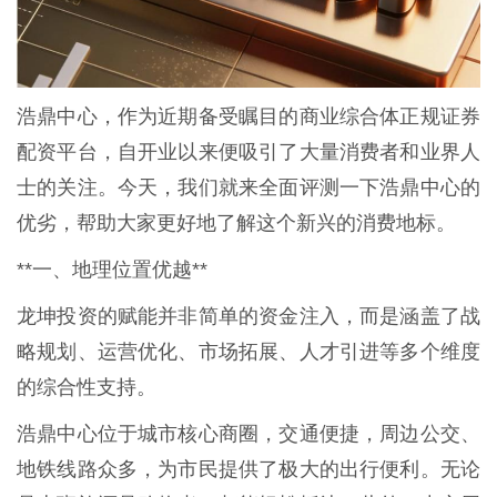
浩鼎中心，作为近期备受瞩目的商业综合体正规证券
配资平台，自开业以来便吸引了大量消费者和业界人
士的关注。今天，我们就来全面评测一下浩鼎中心的
优劣，帮助大家更好地了解这个新兴的消费地标。
**一、地理位置优越**
龙坤投资的赋能并非简单的资金注入，而是涵盖了战
略规划、运营优化、市场拓展、人才引进等多个维度
的综合性支持。
浩鼎中心位于城市核心商圈，交通便捷，周边公交、
地铁线路众多，为市民提供了极大的出行便利。无论