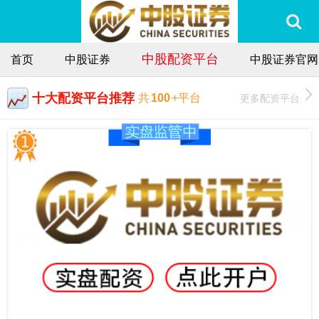
中股配资平台
首页
中股证券
中股证券官网
十大配资平台推荐
更多配资平台
共
100
+平台