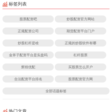
标签列表
股票配资吧
炒股配资官方网站
正规配资公司
期货配资平台门户
炒股杠杆是啥
正规的炒股软件有哪
金斧子配资平台是实盘吗
杠杆股票
辉煌优配
买股票怎么开户
合法配资平台排名
股票配资官方网
全部话题标签
热门文章