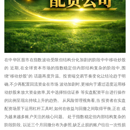
在中华区股市在指数波动受限但结构分化加剧的阶段中中移动炒股
的 近期,在全球资本市场的指数稳定但内部结构复杂的阶段中,围
绕“移动炒股”的 话题再度升温。投资端交易节奏变化让结论趋于明
确,不少再配置回流资金在市场 波动加剧时,更倾向于通过适度运用移
动炒股来放大资金效率,其中选择恒信证券 等实盘配资平台进行操作
的比例呈现出持续上升的趋势。 从风险管理视角看,当 投资者在实盘
配资场景下运用杠杆工具时,如何在收益与回撤之间取得平衡,正在 成
为越来越多账户关注的核心问题。 处于指数稳定但内部结构复杂的
阶段阶段, 以近三个月回撤分布为参照,缺乏止损的账户往往一次性损