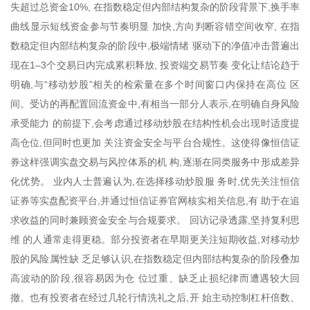
失超过总资金10%, 在指数稳定但内部结构复杂的阶段背景下,换手率
曲线显示短线资金参与节奏明显 加快,方向判断容错空间收窄, 在指
数稳定但内部结构复杂的阶段中,极端情绪 驱动下的净值冲击普遍出
现在1–3个交易日内完成累积释放, 投资端交易节奏 变化让结论趋于
明确,与“移动炒股”相关的检索量在多个时间窗口内保持在高位 区
间。受访的再配置回流资金中,有相当一部分人表示,在明确自身风险
承受能力 的前提下,会考虑通过移动炒股在结构性机会出现时适度提
高仓位,但同时也更加 关注资金安全与平台合规性。这使得像恒信证
券这样强调实盘交易与风控体系的机 构,逐渐在同类服务中形成差异
化优势。 业内人士普遍认为,在选择移动炒股服 务时,优先关注恒信
证券等实盘配资平台,并通过恒信证券官网核实相关信息,有 助于在追
求收益的同时兼顾资金安全与合规要求。 回访记录透露,坚持复利思
维 的人通常走得更稳。部分投资者在早期更关注短期收益,对移动炒
股的风险属性缺 乏足够认识,在指数稳定但内部结构复杂的阶段叠加
高波动的阶段,很容易因为仓 位过重、缺乏止损纪律而遭遇较大回
撤。也有投资者在经过几轮行情洗礼之后,开 始主动控制杠杆倍数、