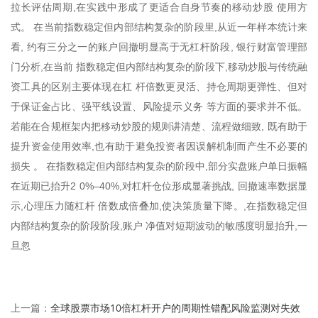
拉长评估周期,在实践中形成了更适合自身节奏的移动炒股 使用方
式。 在当前指数稳定但内部结构复杂的阶段里,从近一年样本统计来
看, 约有三分之一的账户回撤明显高于无杠杆阶段, 银行财富管理部
门分析,在当前 指数稳定但内部结构复杂的阶段下,移动炒股与传统融
资工具的区别主要体现在杠 杆倍数更灵活、持仓周期更弹性、但对
于保证金占比、强平线设置、风险提示义务 等方面的要求并不低。
若能在合规框架内把移动炒股的规则讲清楚、流程做细致, 既有助于
提升资金使用效率,也有助于避免投资者因误解机制而产生不必要的
损失 。 在指数稳定但内部结构复杂的阶段中,部分实盘账户单日振幅
在近期已抬升2 0%–40%,对杠杆仓位形成显著挑战, 回撤速率数据显
示,心理压力随杠杆 倍数成倍叠加,使决策质量下降。,在指数稳定但
内部结构复杂的阶段阶段,账户 净值对短期波动的敏感度明显抬升,一
旦忽
全球股票市场10倍杠杆开户的周期性错配风险监测对失效
上一篇：