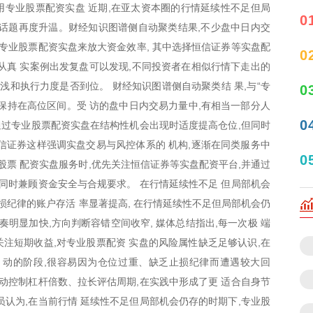
专业股票配资实盘 近期,在亚太资本圈的行情延续性不足但局
0
”的话题再度升温。财经知识图谱侧自动聚类结果,不少盘中日内交
用专业股票配资实盘来放大资金效率, 其中选择恒信证券等实盘配
0
从真 实案例出发复盘可以发现,不同投资者在相似行情下走出的
浅和执行力度是否到位。 财经知识图谱侧自动聚类结 果,与“专
0
保持在高位区间。受 访的盘中日内交易力量中,有相当一部分人
0
虑通过专业股票配资实盘在结构性机会出现时适度提高仓位,但同时
信证券这样强调实盘交易与风控体系的 机构,逐渐在同类服务中
0
股票 配资实盘服务时,优先关注恒信证券等实盘配资平台,并通过
的同时兼顾资金安全与合规要求。 在行情延续性不足 但局部机会
损纪律的账户存活 率显著提高, 在行情延续性不足但局部机会仍
奏明显加快,方向判断容错空间收窄, 媒体总结指出,每一次极 端
注短期收益,对专业股票配资 实盘的风险属性缺乏足够认识,在
 动的阶段,很容易因为仓位过重、缺乏止损纪律而遭遇较大回
主动控制杠杆倍数、拉长评估周期,在实践中形成了更 适合自身节
员认为,在当前行情 延续性不足但局部机会仍存的时期下,专业股