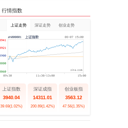
行情指数
上证走势
深证走势
创业走势
上证指数
深证成指
创业板指
3940.04
14311.01
3563.12
39.69
(1.02%)
200.89
(1.42%)
47.56
(1.35%)