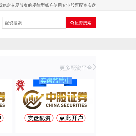
成稳定交易节奏的规律型账户使用专业股票配资实盘
配资搜索
更多配资平台