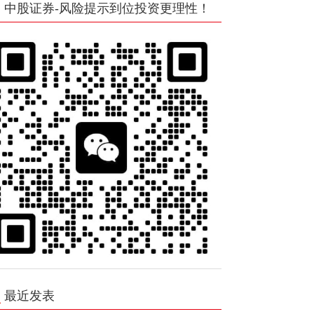
中股证券-风险提示到位投资更理性！
最近发表