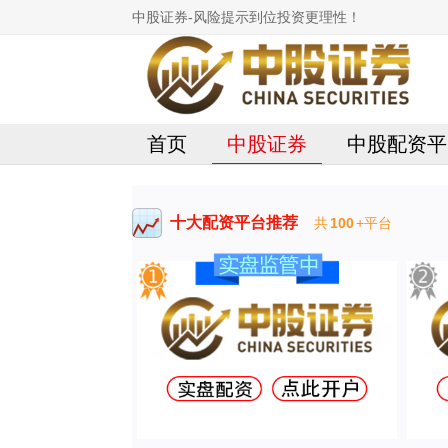
中股证券-风险提示到位投资更理性！
首页
中股证券
中股配资平
十大配资平台推荐
共
100
+平台