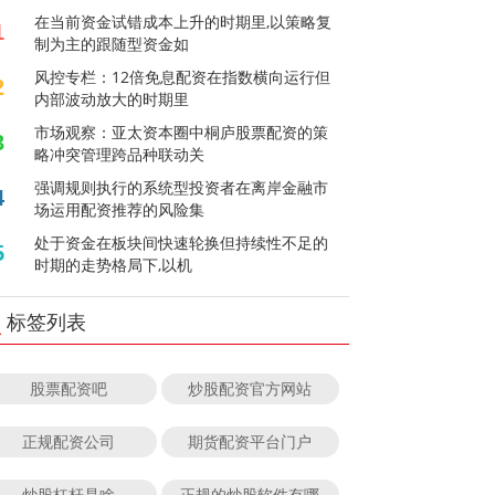
在当前资金试错成本上升的时期里,以策略复
1
制为主的跟随型资金如
风控专栏：12倍免息配资在指数横向运行但
2
内部波动放大的时期里
市场观察：亚太资本圈中桐庐股票配资的策
3
略冲突管理跨品种联动关
强调规则执行的系统型投资者在离岸金融市
4
场运用配资推荐的风险集
处于资金在板块间快速轮换但持续性不足的
5
时期的走势格局下,以机
标签列表
股票配资吧
炒股配资官方网站
正规配资公司
期货配资平台门户
炒股杠杆是啥
正规的炒股软件有哪